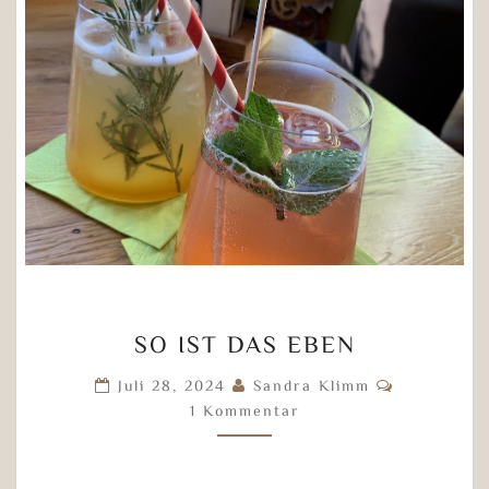
SO
SO IST DAS EBEN
IST
DAS
Kommenta
Juli 28, 2024
Sandra Klimm
EBEN
1 Kommentar