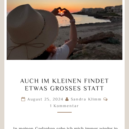
AUCH
AUCH IM KLEINEN FINDET
IM
ETWAS GROSSES STATT
KLEINEN
FINDET
Komment
August 25, 2024
Sandra Klimm
ETWAS
1 Kommentar
GROSSES S
TATT
„In meinen Gedanken sehe ich mich immer wieder in