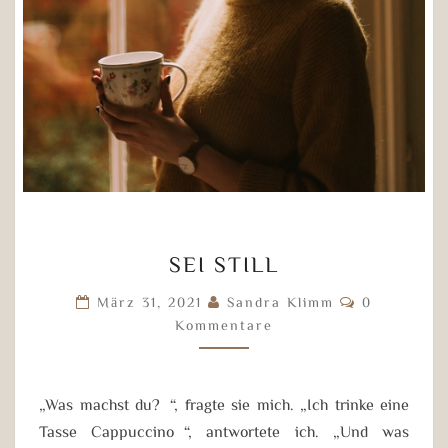
SEI
SEI STILL
STILL
Kommentar
März 31, 2021
Sandra Klimm
0
Kommentare
„Was machst du?“, fragte sie mich. „Ich trinke eine
Tasse Cappuccino“, antwortete ich. „Und was