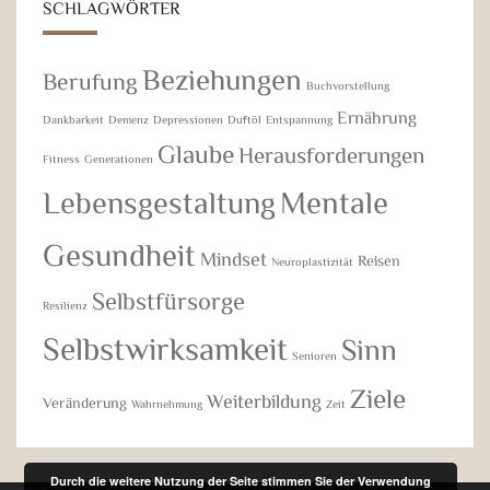
SCHLAGWÖRTER
Beziehungen
Berufung
Buchvorstellung
Ernährung
Dankbarkeit
Demenz
Depressionen
Duftöl
Entspannung
Glaube
Herausforderungen
Fitness
Generationen
Lebensgestaltung
Mentale
Gesundheit
Mindset
Reisen
Neuroplastizität
Selbstfürsorge
Resilienz
Selbstwirksamkeit
Sinn
Senioren
Ziele
Weiterbildung
Veränderung
Wahrnehmung
Zeit
Durch die weitere Nutzung der Seite stimmen Sie der Verwendung