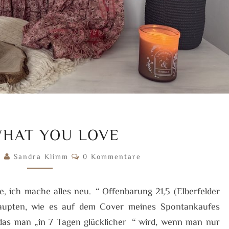
DO
HAT YOU LOVE
WHAT
YOU
Kommentare
5
Sandra Klimm
0 Kommentare
LOVE
, ich mache alles neu.“ Offenbarung 21,5 (Elberfelder
ehaupten, wie es auf dem Cover meines Spontankaufes
t, das man „in 7 Tagen glücklicher“ wird, wenn man nur