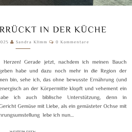
VOLLWERTVERRÜCKT
RRÜCKT IN DER KÜCHE
IN
DER
Kommentare
2025
Sandra Klimm
0 Kommentare
KÜCHE
m Herzen! Gerade jetzt, nachdem ich meinen Bauch
egeben habe und dazu noch mehr in die Region der
n bin, sehe ich, das ohne bewusste Ernährung (und
energisch an der Körpermitte klopft und vehement ein
 habe ich auch biblische Unterstützung, denn in
 Gericht Gemüse mit Liebe, als ein gemästeter Ochse mit
ährungsumstellung lebe ich nun…
WEITERLESEN
WEITERLESEN