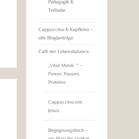
Pädagogik &
Teilhabe
Cappuccino & Kopfkino –
alle Blogbeiträge
Café der Lebensbalance
„Vital-Menü“ –
Power, Pausen,
Proteine
Cappuccino mit
Jesus
Begegnungstisch –
ein Platz für Vielfalt