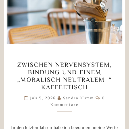
ZWISCHEN
ZWISCHEN NERVENSYSTEM,
NERVENSYSTEM,
BINDUNG UND EINEM
BINDUNG
„MORALISCH NEUTRALEM“
UND
KAFFEETISCH
EINEM
Kommentare
„MORALISCH
Juli 5, 2026
Sandra Klimm
0
Kommentare
NEUTRALEM“
KAFFEETISCH
In den letzten Jahren habe ich begonnen, meine Werte