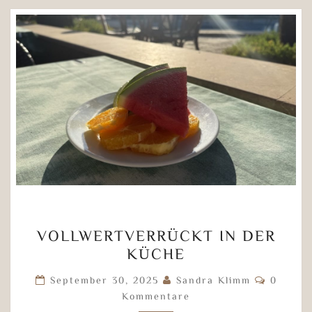
VOLLWERTVERRÜCKT
VOLLWERTVERRÜCKT IN DER
IN
KÜCHE
DER
KÜCHE
Kommen
September 30, 2025
Sandra Klimm
0
Kommentare