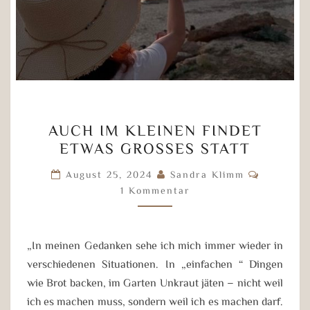
AUCH
AUCH IM KLEINEN FINDET
IM
ETWAS GROSSES STATT
KLEINEN
FINDET
Komment
August 25, 2024
Sandra Klimm
ETWAS
1 Kommentar
GROSSES S
TATT
„In meinen Gedanken sehe ich mich immer wieder in
verschiedenen Situationen. In „einfachen“ Dingen
wie Brot backen, im Garten Unkraut jäten – nicht weil
ich es machen muss, sondern weil ich es machen darf.