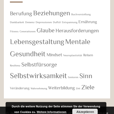
Beziehungen
Berufung
Buchvorstellung
Ernährung
Dankbarkeit
Demenz
Depressionen
Duftöl
Entspannung
Glaube
Herausforderungen
Fitness
Generationen
Lebensgestaltung
Mentale
Gesundheit
Mindset
Reisen
Neuroplastizität
Selbstfürsorge
Resilienz
Selbstwirksamkeit
Sinn
Senioren
Ziele
Weiterbildung
Veränderung
Wahrnehmung
Zeit
Durch die weitere Nutzung der Seite stimmen Sie der Verwendung
Akzeptieren
von Cookies zu.
Weitere Informationen
© 2026
|
Stolz präsentiert von
WordPress
|
Theme:
Nisarg