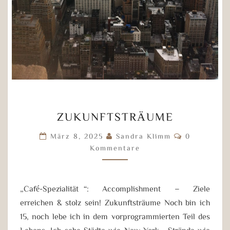
ZUKUNFTSTRÄUME
ZUKUNFTSTRÄUME
Kommentar
März 8, 2025
Sandra Klimm
0
Kommentare
„Café-Spezialität“: Accomplishment – Ziele
erreichen & stolz sein! Zukunftsträume Noch bin ich
15, noch lebe ich in dem vorprogrammierten Teil des
Lebens. Ich sehe Städte wie New York, Strände wie