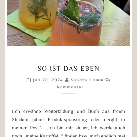
SO
SO IST DAS EBEN
IST
DAS
Kommenta
Juli 28, 2024
Sandra Klimm
EBEN
1 Kommentar
(Ich erwähne Weiterbildung und Buch aus freien
Stücken (ohne Produktsponsoring oder dergl.) in
meinen Post.) „Ich bin mir sicher, ich werde auch
noch „meine Kartoffel“ finden bzw. mich endlich mal