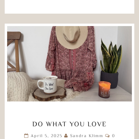
DO
DO WHAT YOU LOVE
WHAT
YOU
Kommentar
April 5, 2025
Sandra Klimm
0